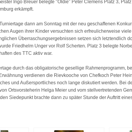
ister Ingo Breuer belegte "Oldie" Peter Clemens Platz 3, Plat
emburg erkämpft.
Turniertage dann am Sonntag mit der neu geschaffenen Konkurr
chen Augen ihrer Kinder versuchten sich erfreulicherweise viele
änglichen Überraschungsergebnissen setzen sich letztendlich d
urde Friedhelm Unger vor Rolf Scherten. Platz 3 belegte Norbert
aften des TTC aktiv war.
rtage durch das obligatorische gesellige Rahmenprogramm, be
e Erwähnung verdienen die Rievkooche von Chefkoch Peter Hein
iches und Außersportliches noch lange diskutiert werden. Bei 
s von Ortsvorsteherin Helga Meier und vom stellvertretenden G
 den Siedepunkt brachte dann zu später Stunde der Auftritt eines