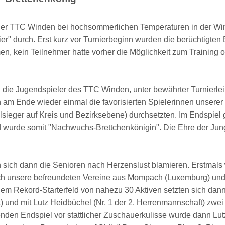
der TTC Winden bei hochsommerlichen Temperaturen in der Win
nier" durch. Erst kurz vor Turnierbeginn wurden die berüchtigten
, kein Teilnehmer hatte vorher die Möglichkeit zum Training 
n die Jugendspieler des TTC Winden, unter bewährter Turnierle
 am Ende wieder einmal die favorisierten Spielerinnen unser
alsieger auf Kreis und Bezirksebene) durchsetzten. Im Endspie
 wurde somit "Nachwuchs-Brettchenkönigin". Die Ehre der Jungs
ich dann die Senioren nach Herzenslust blamieren. Erstmals 
rch unsere befreundeten Vereine aus Mompach (Luxemburg) und Ba
em Rekord-Starterfeld von nahezu 30 Aktiven setzten sich dan
) und mit Lutz Heidbüchel (Nr. 1 der 2. Herrenmannschaft) zwe
enden Endspiel vor stattlicher Zuschauerkulisse wurde dann Lut