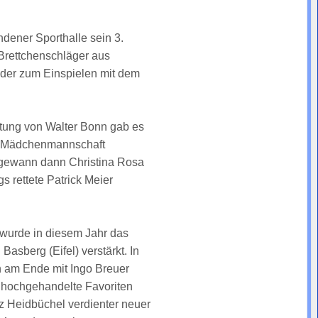
dener Sporthalle sein 3.
 Brettchenschläger aus
oder zum Einspielen mit dem
itung von Walter Bonn gab es
er Mädchenmannschaft
l gewann dann Christina Rosa
 rettete Patrick Meier
wurde in diesem Jahr das
sberg (Eifel) verstärkt. In
n am Ende mit Ingo Breuer
i hochgehandelte Favoriten
z Heidbüchel verdienter neuer